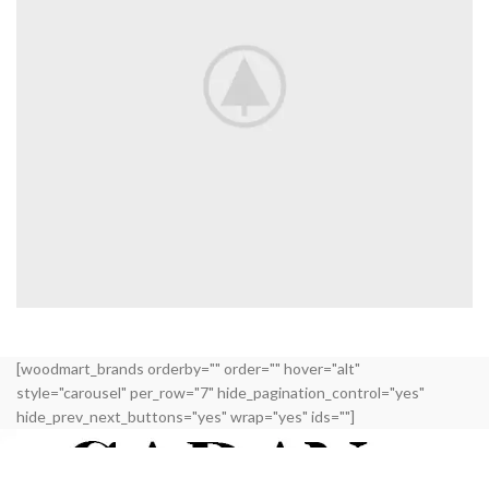
A LACUS BIBENDUM PULVINAR
FURNITURE
[woodmart_brands orderby="" order="" hover="alt"
style="carousel" per_row="7" hide_pagination_control="yes"
hide_prev_next_buttons="yes" wrap="yes" ids=""]