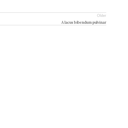
Older
A lacus bibendum pulvinar
tons="yes" wrap="yes" ids=""]