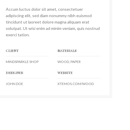
Accum luctus dolor sit amet, consectetuer
adipiscing elit, sed diam nonummy nibh euismod
tincidunt ut laoreet dolore magna aliquam erat
volutpat. Ut wisi enim ad minim veniam, quis nostrud
exerci tation.
CLIENT
MATERIALS
MINDSPARKLE SHOP
WOOD, PAPER
DESIGNER
WEBSITE
JOHN DOE
XTEMOS.COM/WOOD