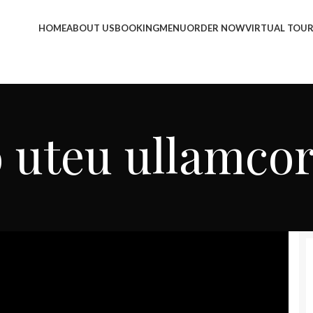
HOME
ABOUT US
BOOKING
MENU
ORDER NOW
VIRTUAL TOU
 uteu ullamco