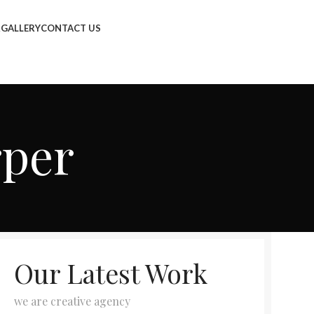
R
GALLERY
CONTACT US
rper
Our Latest Work
we are creative agency