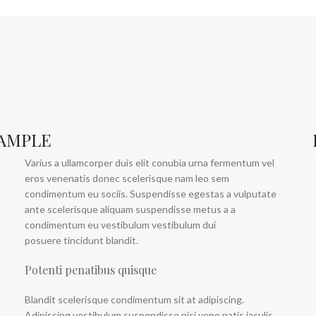
XAMPLE
Varius a ullamcorper duis elit conubia urna fermentum vel
eros venenatis donec scelerisque nam leo sem
condimentum eu sociis. Suspendisse egestas a vulputate
ante scelerisque aliquam suspendisse metus a a
condimentum eu vestibulum vestibulum dui
posuere tincidunt blandit.
Potenti penatibus quisque
Blandit scelerisque condimentum sit at adipiscing.
Adipiscing vestibulum suspendisse nisi vene natis iaculis